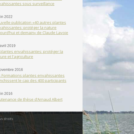
vahissantes sous surveillance
uin 2022
velle publication «40 autres plantes
ahissantes: protéger la nature
ourd’hui et demain» de Claude Lavoie
avril 2019
plantes envahissantes: protéger la
ure et l'agriculture
novembre 2016
s Formations plantes envahissantes
nchissent le cap des 400 participants
uin 2016
utenance de thèse d’Arnaud Albert
s droits