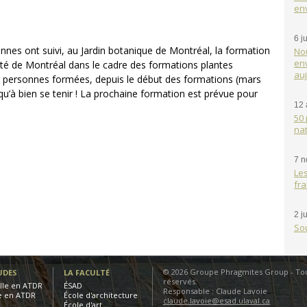
en
6 j
nnes ont suivi, au Jardin botanique de Montréal, la formation
Nou
env
ité de Montréal dans le cadre des formations plantes
auj
e personnes formées, depuis le début des formations (mars
qu’à bien se tenir ! La prochaine formation est prévue pour
12 
50 
nat
7 
Le
fra
2 j
So
© 2026 Groupe Phragmites Group - Tou
UDES
LA FACULTÉ
réservés.
elle en ATDR
ÉSAD
Responsable : Claude Lavoie
e en ATDR
École d'architecture
claude.lavoie@esad.ulaval.ca
École d'art