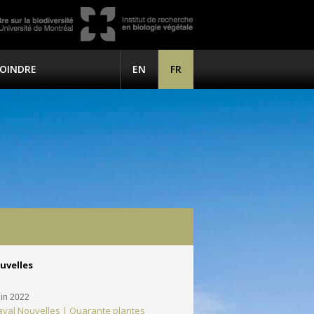
JOINDRE
EN
FR
uvelles
uin 2022
aval Nouvelles | Quarante plantes