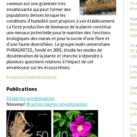
ULa
commun est une graminée très
env
envahissante qui peut former des
populations denses lorsque les
6 ju
conditions d’humidité sont propices à son établissement.
Nou
La forte production de biomasse de la plante constitue
env
une menace potentielle pour le maintien des fonctions
auj
écologiques des marais et pour la survie d’une flore et
d’une faune diversifiées. Le groupe multi-universitaire
12 a
PHRAGMITES, fondé en 2003, étudie les modes de
50 
dissémination de la plante et cherche à répondre à
nat
plusieurs questions relatives à l’impact de cet
7 n
envahisseur sur les écosystèmes.
Les
À propos du groupe de recherche
fra
2 ju
Publications
Sou
50 plantes envahissantes
7 m
Nouveau!
40 autres plantes envahissantes
Pro
oct
2 n
De 
lut