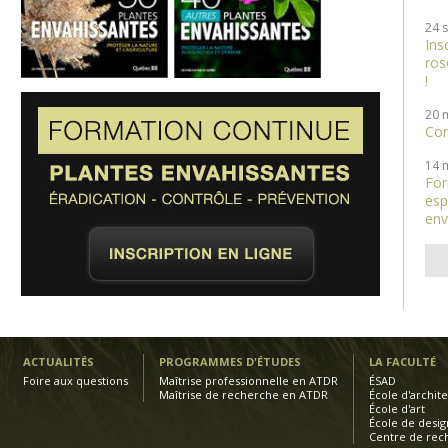
24 
Ins
ros
!
20 
Con
14 
For
esp
env
ACTUALITÉS
PROGRAMMES D'ÉTUDES
LA FACULTÉ
Foire aux questions
Maîtrise professionnelle en ATDR
ÉSAD
Maîtrise de recherche en ATDR
École d'archit
École d'art
École de desig
Centre de rec